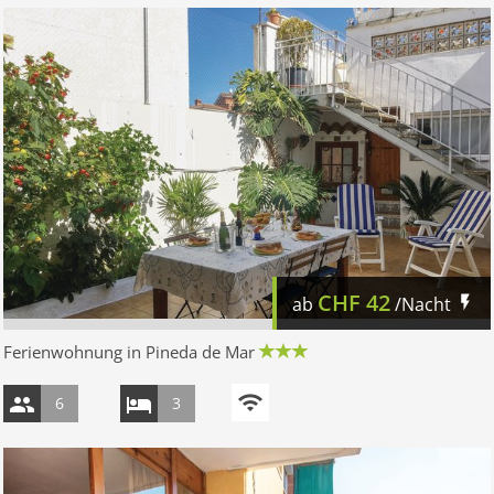
CHF
42
ab
/Nacht
Ferienwohnung in Pineda de Mar
6
3