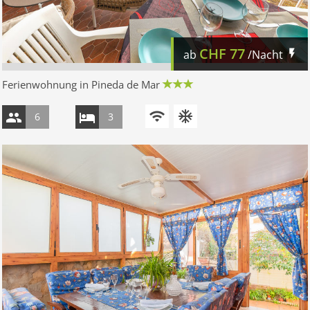
CHF
77
ab
/Nacht
Ferienwohnung in Pineda de Mar
6
3