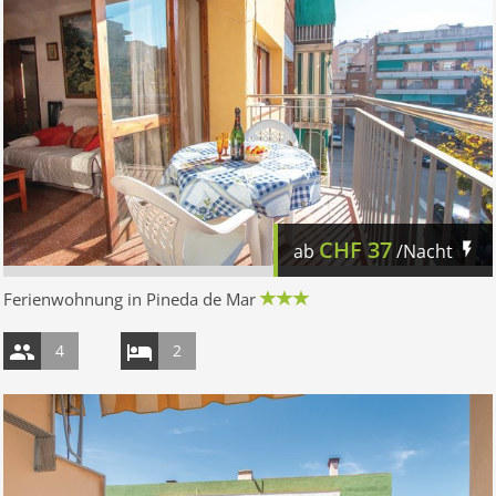
CHF
37
ab
/Nacht
Ferienwohnung in Pineda de Mar
4
2