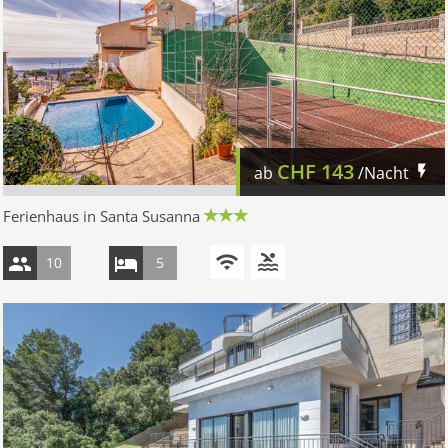
CHF
143
ab
/Nacht
Ferienhaus in Santa Susanna
10
5