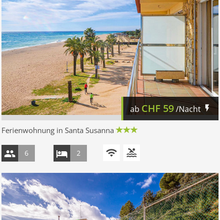
CHF
59
ab
/Nacht
Ferienwohnung in Santa Susanna
6
2