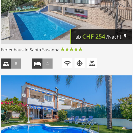
CHF
254
ab
/Nacht
Ferienhaus in Santa Susanna
8
4