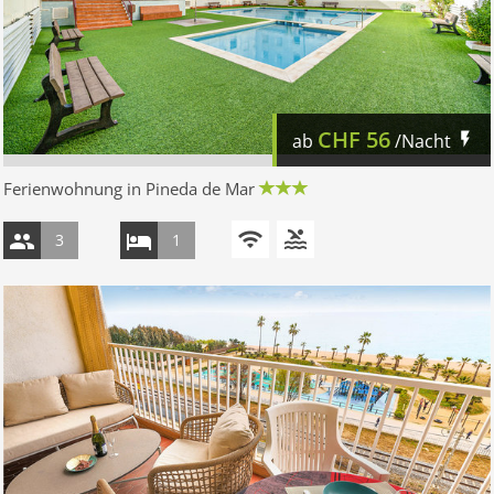
CHF
56
ab
/Nacht
Ferienwohnung in Pineda de Mar
3
1