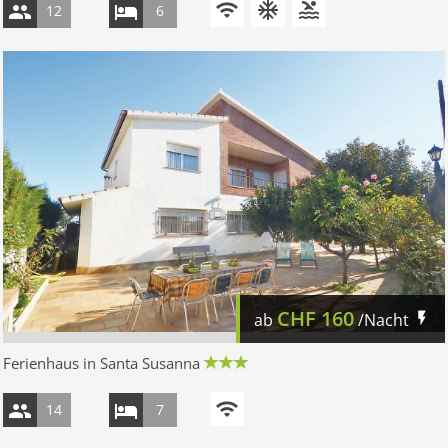
12
6
CHF
160
ab
/Nacht
Ferienhaus in Santa Susanna
14
7