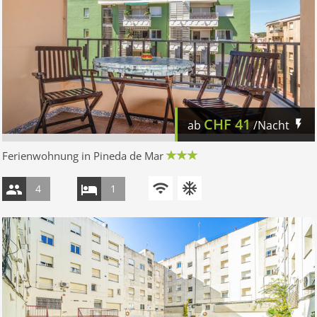
CHF
41
ab
/Nacht
Ferienwohnung in Pineda de Mar
4
1