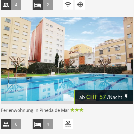
4
2
CHF
57
ab
/Nacht
Ferienwohnung in Pineda de Mar
6
4