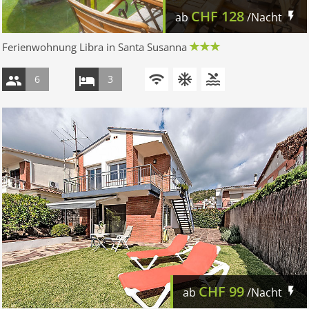
CHF
128
ab
/Nacht
Ferienwohnung Libra in Santa Susanna
6
3
CHF
99
ab
/Nacht