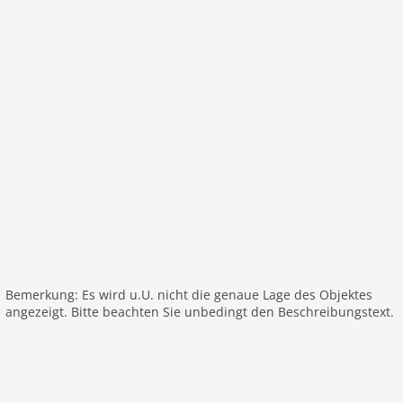
Haustier
Haustier nicht erlaubt
Objekt
Klimaanlage
Maximalbelegung 4 Pers.
Wohnfläche 100 m2
Zimmer 2
Schlafzimmer 2
Toiletten 2
Badezimmer 2
Parterre:
Bemerkung: Es wird u.U. nicht die genaue Lage des Objektes
Aufenthaltsraum:
TV (keine niederländischen
angezeigt. Bitte beachten Sie unbedingt den Beschreibungstext.
Fernsehsender), TV (keine deutschen Fernsehsender)
offene Küche:
Esstisch, Kochplatte (4 Kochplatten),
Kochplatte (Induktion), Wasserkocher, Toaster,
Dunstabzugshaube, Kaffeemaschine (pads),
Backofen, Spülmaschine, Kühlschrank,