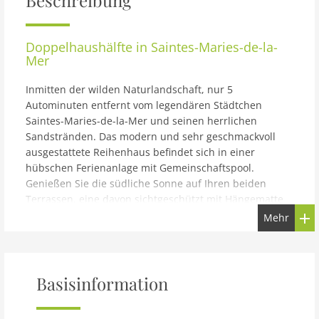
Beschreibung
Doppelhaushälfte in Saintes-Maries-de-la-
Mer
Inmitten der wilden Naturlandschaft, nur 5
Autominuten entfernt vom legendären Städtchen
Saintes-Maries-de-la-Mer und seinen herrlichen
Sandstränden. Das modern und sehr geschmackvoll
ausgestattete Reihenhaus befindet sich in einer
hübschen Ferienanlage mit Gemeinschaftspool.
Genießen Sie die südliche Sonne auf Ihren beiden
Terrassen, eine davon sichtgeschützt mit Hängematte
und Grill und die andere, direkt auf dem Weg zum Pool
Mehr
und hiervon durch einer Gartenpforte abgetrennt. Im
Erdgeschoss finden Sie eine schöne offene Küche und
eine Sitzecke. Im Obergeschoss stehen Ihnen zwei
Schlafzimmer und zwei Badezimmer, von denen eines
Basisinformation
an ein Schlafzimmer angrenzt, zur Verfügung. Ihr Auto
können Sie in der Residenz oder direkt gegenüber