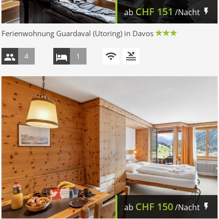
CHF
151
ab
/Nacht
Ferienwohnung Guardaval (Utoring) in Davos
4
1
CHF
150
ab
/Nacht