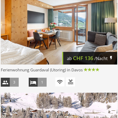
CHF
136
ab
/Nacht
Ferienwohnung Guardaval (Utoring) in Davos
3
1