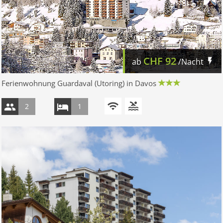
CHF
92
ab
/Nacht
Ferienwohnung Guardaval (Utoring) in Davos
2
1