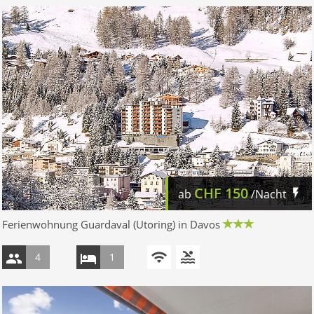
CHF
150
ab
/Nacht
Ferienwohnung Guardaval (Utoring) in Davos
4
1