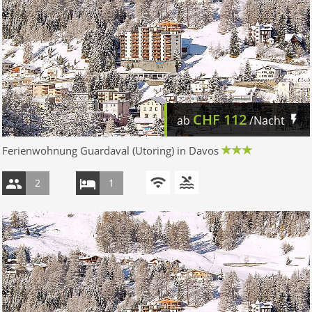
CHF
112
ab
/Nacht
Ferienwohnung Guardaval (Utoring) in Davos
2
1