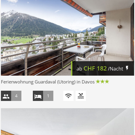
CHF
182
ab
/Nacht
Ferienwohnung Guardaval (Utoring) in Davos
4
1