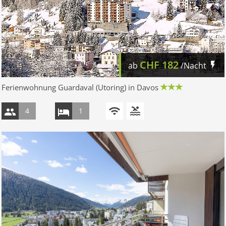
CHF
182
ab
/Nacht
Ferienwohnung Guardaval (Utoring) in Davos
4
1