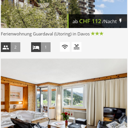
CHF
112
ab
/Nacht
Ferienwohnung Guardaval (Utoring) in Davos
2
1