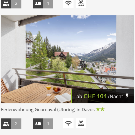
2
1
CHF
104
ab
/Nacht
Ferienwohnung Guardaval (Utoring) in Davos
2
1