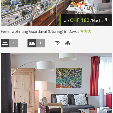
CHF
182
ab
/Nacht
Ferienwohnung Guardaval (Utoring) in Davos
4
1