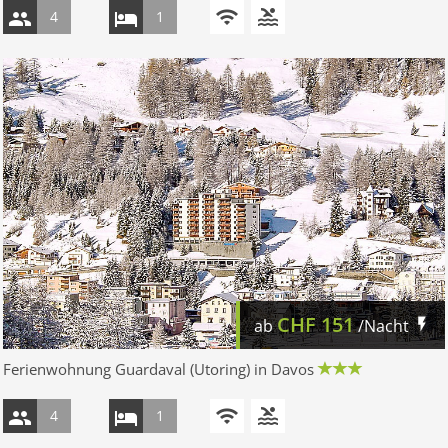
4
1
CHF
151
ab
/Nacht
Ferienwohnung Guardaval (Utoring) in Davos
4
1