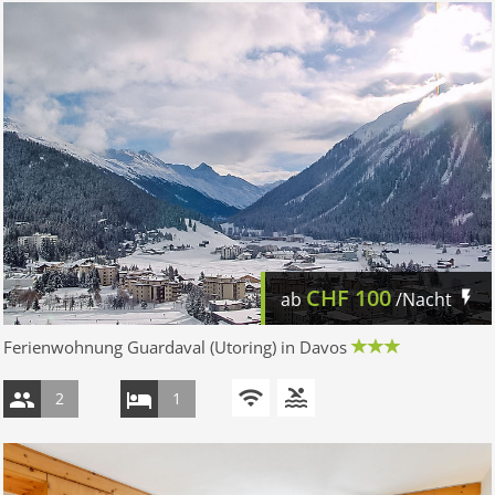
CHF
100
ab
/Nacht
Ferienwohnung Guardaval (Utoring) in Davos
2
1