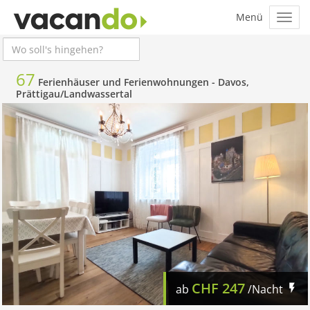
67
Ferienhäuser und Ferienwohnungen -
Davos,
Prättigau/Landwassertal
CHF
247
ab
/Nacht