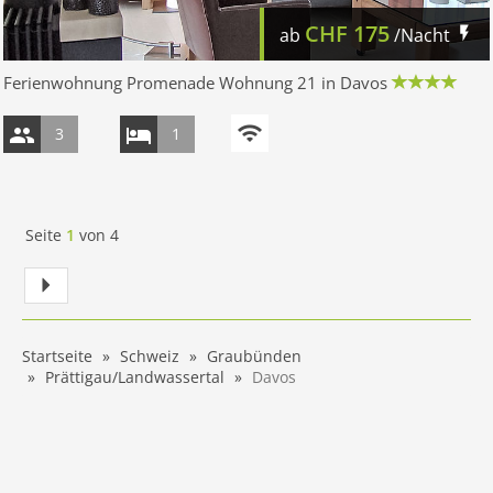
CHF
175
ab
/Nacht
Ferienwohnung Promenade Wohnung 21 in Davos
3
1
Seite
1
von
4
Startseite
Schweiz
Graubünden
Prättigau/Landwassertal
Davos