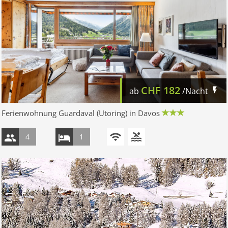
CHF
182
ab
/Nacht
Ferienwohnung Guardaval (Utoring) in Davos
4
1