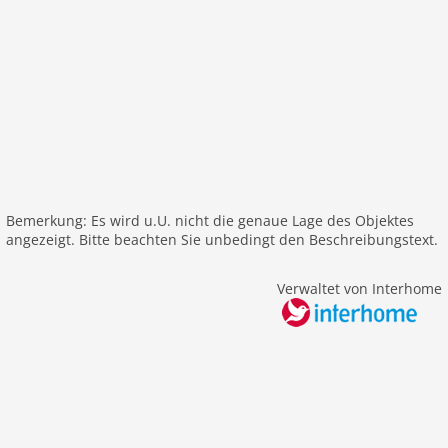
Internet
Nichtraucher
Fernseher
W-LAN
Außenbereich
Spielplatz
Umzäuntes Grundstück
Garten
Bemerkung: Es wird u.U. nicht die genaue Lage des Objektes
Parkplatz
angezeigt. Bitte beachten Sie unbedingt den Beschreibungstext.
alleinstehend
Verwaltet von Interhome
Freizeit / Sport
Bademöglichkeit See
Mountainbiking
Segeln
Tischtennis
Sonstiges