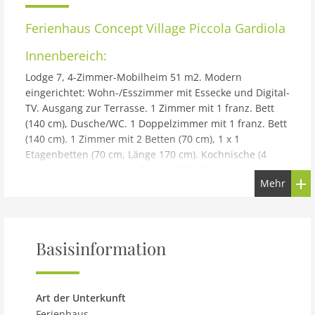
Ferienhaus
Concept Village Piccola Gardiola
Innenbereich:
Lodge 7, 4-Zimmer-Mobilheim 51 m2. Modern
eingerichtet: Wohn-/Esszimmer mit Essecke und Digital-
TV. Ausgang zur Terrasse. 1 Zimmer mit 1 franz. Bett
(140 cm), Dusche/WC. 1 Doppelzimmer mit 1 franz. Bett
(140 cm). 1 Zimmer mit 2 Betten (70 cm), 1 x 1
Etagenbetten (70 cm, Länge 170 cm). Kochnische (4
Induktionskochplatten). Dusche/WC. Klimaanlage,
Mehr
Warmluftheizung. Terrasse überdacht.
Terrassenmöbel. Zur Verfügung: Babybett (extra).
Parkplatz (1 Auto). Bitte beachten: Nichtraucher-
Unterkunft. Bitte beachten: Die Wohneinheit besteht
Basisinformation
aus 3 getrennten Wohnmodulen mit kleinem
Grundstück zwischen den Modulen. Modul 1:
Wohn-/Essraum mit Kochzeile und überdachter
Terrasse. Modul 2: Doppelzimmer mit Dusche/WC.
Art der Unterkunft
Modul 3: Doppelzimmer. Schlafzimmer mit 3 Betten.
Ferienhaus