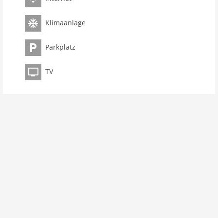
Objekt
Klimaanlage
Maximalbelegung 6 Pers.
Wohnfläche 51 m2
Parkplatz
Zimmer 4
Schlafzimmer 2
TV
Toiletten 2
Badezimmer 2
Innenbereich
Kinderbetten: 1
Klimaanlage
Dusche
Terrasse
Modern
Heizung
Einrichtung modern