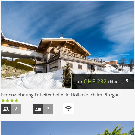
CHF
232
ab
/Nacht
Ferienwohnung Entleitenhof xl in Hollersbach im Pinzgau
8
3