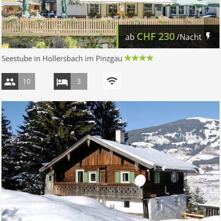
CHF
230
ab
/Nacht
Seestube in Hollersbach im Pinzgau
10
3