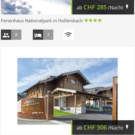
CHF
285
ab
/Nacht
Ferienhaus Nationalpark in Hollersbach
8
3
CHF
306
ab
/Nacht