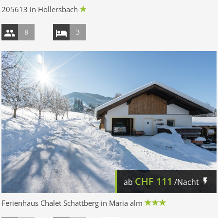
205613 in Hollersbach
8
3
CHF
111
ab
/Nacht
Ferienhaus Chalet Schattberg in Maria alm