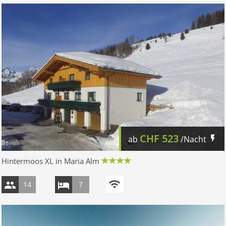
CHF
523
ab
/Nacht
Hintermoos XL in Maria Alm
14
7