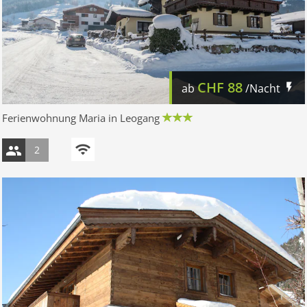
CHF
88
ab
/Nacht
Ferienwohnung Maria in Leogang
2