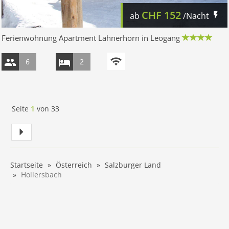
CHF
152
ab
/Nacht
Ferienwohnung Apartment Lahnerhorn in Leogang
6
2
Seite
1
von
33
Startseite
Österreich
Salzburger Land
Hollersbach