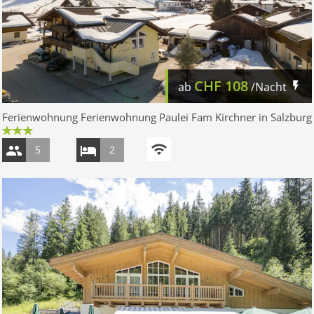
CHF
108
ab
/Nacht
Ferienwohnung Ferienwohnung Paulei Fam Kirchner in Salzburg
5
2