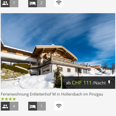
7
2
CHF
111
ab
/Nacht
Ferienwohnung Entleitenhof M in Hollersbach im Pinzgau
4
1