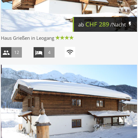
CHF
289
ab
/Nacht
Haus Grießen in Leogang
12
4