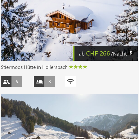
CHF
266
ab
/Nacht
Stiermoos Hütte in Hollersbach
6
3