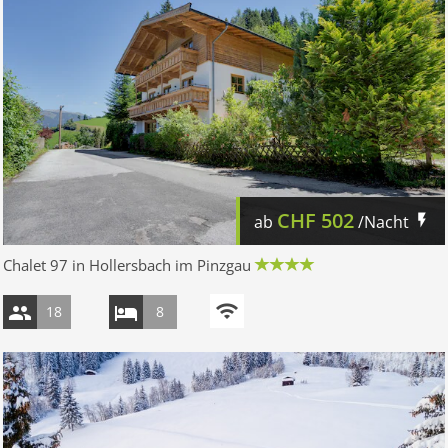
CHF
502
ab
/Nacht
Chalet 97 in Hollersbach im Pinzgau
18
8