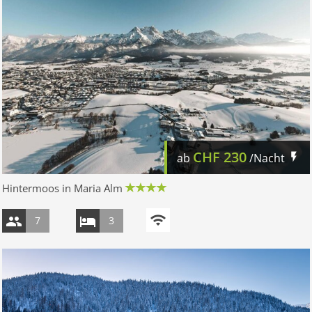
CHF
230
ab
/Nacht
Hintermoos in Maria Alm
7
3