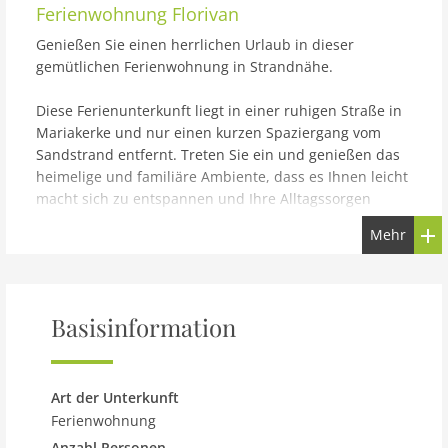
Ferienwohnung
Florivan
Genießen Sie einen herrlichen Urlaub in dieser
gemütlichen Ferienwohnung in Strandnähe.
Diese Ferienunterkunft liegt in einer ruhigen Straße in
Mariakerke und nur einen kurzen Spaziergang vom
Sandstrand entfernt. Treten Sie ein und genießen das
heimelige und familiäre Ambiente, dass es Ihnen leicht
macht sich zu entspannen und Ihre Alltagssorgen
hinter sich zu lassen. Gehen Sie Ihrem Ferienalltag auf
Mehr
den zwei Etagen nach und finden Ihre Nachtruhe im
oberen Stockwerk, wo eines der Schlafzimmer durch
einen Vorhang und einem Gitter vom Treppenhaus
getrennt ist.
Basisinformation
Bereiten Sie am Morgen ein stärkendes Frühstück in
der gut ausgestatteten Küche zu. Die Küche öffnet sich
auf die überdachte Terrasse, so dass Sie bei allen
Art der Unterkunft
Wetterbedingungen geschützt sitzen können. Der
Ferienwohnung
kleine offene Hof ist gut geschützt, so dass Sie nie unter
Anzahl Personen