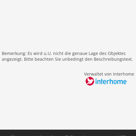
Parkplatz
Terrasse
alleinstehend
Balkon
Freizeit / Sport
Bademöglichkeit See
Bemerkung: Es wird u.U. nicht die genaue Lage des Objektes
Mountainbiking
angezeigt. Bitte beachten Sie unbedingt den Beschreibungstext.
Golf
Bergwandern
Verwaltet von Interhome
Wandern
Segeln
Surfen
Entfernungen
Strand: 5,0 km
Stadtzentrum: 3,5 km
See: 4,0 km