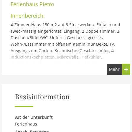
Ferienhaus
Pietro
Innenbereich:
4-Zimmer-Haus 150 m2 auf 3 Stockwerken. Einfach und
zweckmässig eingerichtet: Eingang. 2 Doppelzimmer. 2
Duschen/Bidet/WC. Unteres Geschoss: grosses
Wohn-/Esszimmer mit offenem Kamin (nur Deko), TV.
Ausgang zum Garten. Kochnische (Geschirrspüler, 4
Induktionskochplatten, Mikrowelle, Tiefkühler,
elektrische Kaffeemaschine, Kapseln für die
Mehr
Kaffeemaschine (Nespresso) extra). Obergeschoss: 1
abgeschrägtes Zimmer mit 1 Doppelbett (140 cm).
Ausgang zum Balkon. G-Heizung. Heizung nur
verfügbar von 01.10. bis 30.04. Kleiner Balkon,
Basisinformation
Gartensitzplatz. Eingeschränkte Sicht auf den See. Zur
Verfügung: Waschmaschine, Haartrockner. Parkplatz.
IT103064C2Y2SGJVHQ
Gebäude und Außenbereich:
Art der Unterkunft
Ferienhaus
Grosses, rustikales Einfamilienhaus Pietro, 600 m.ü.M..
Anzahl Personen