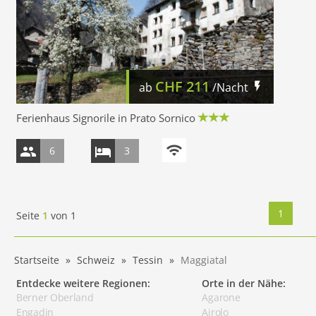
CHF
211
ab
/Nacht
Ferienhaus Signorile in Prato Sornico
6
3
1
Seite
1
von
1
Startseite
Schweiz
Tessin
Maggiatal
Entdecke weitere Regionen:
Orte in der Nähe:
Berner Oberland
Agarone
Engadin
Airolo