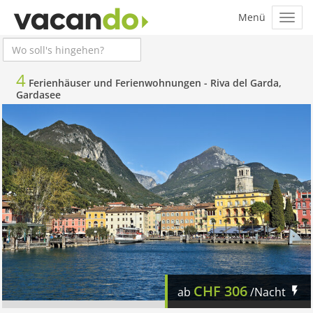
4
Ferienhäuser und Ferienwohnungen -
Riva del Garda,
Gardasee
CHF
306
ab
/Nacht