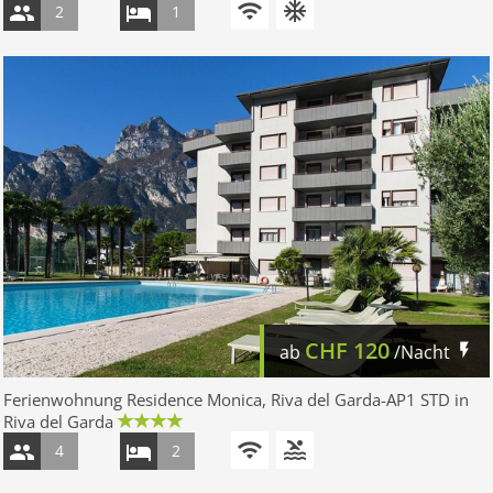
2
1
CHF
120
ab
/Nacht
Ferienwohnung Residence Monica, Riva del Garda-AP1 STD in
Riva del Garda
4
2