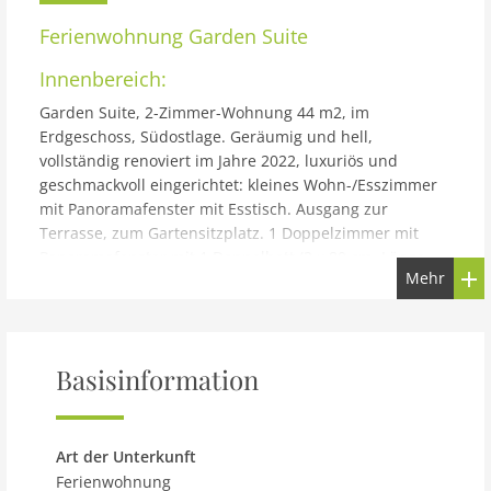
Ferienwohnung
Garden Suite
Innenbereich:
Garden Suite, 2-Zimmer-Wohnung 44 m2, im
Erdgeschoss, Südostlage. Geräumig und hell,
vollständig renoviert im Jahre 2022, luxuriös und
geschmackvoll eingerichtet: kleines Wohn-/Esszimmer
mit Panoramafenster mit Esstisch. Ausgang zur
Terrasse, zum Gartensitzplatz. 1 Doppelzimmer mit
Panoramafenster mit 1 Doppelbett (2 x 80 cm, Länge
Mehr
200 cm). Ausgang zur Terrasse, zum Gartensitzplatz.
Kleine, offene Küche (Backofen, Geschirrspüler, 4
Glaskeramikplatten, Toaster, Wasserkocher, elektrische
Kaffeemaschine, Kapseln für die Kaffeemaschine
Basisinformation
(Nespresso) gratis). Dusche/WC. Fussbodenheizung.
Grosse Terrasse, Südwestlage, grosser Gartensitzplatz
teilweise überdacht. Terrassenmöbel, Gartengrill,
Liegestühle (2). Herrliche Panoramasicht auf den See,
Art der Unterkunft
die Berge und die Landschaft. Zur Verfügung:
Ferienwohnung