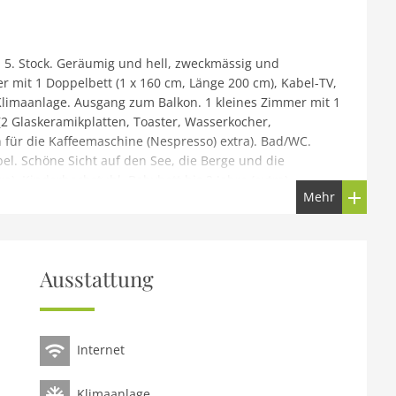
5. Stock. Geräumig und hell, zweckmässig und
r mit 1 Doppelbett (1 x 160 cm, Länge 200 cm), Kabel-TV,
Klimaanlage. Ausgang zum Balkon. 1 kleines Zimmer mit 1
(2 Glaskeramikplatten, Toaster, Wasserkocher,
 für die Kaffeemaschine (Nespresso) extra). Bad/WC.
l. Schöne Sicht auf den See, die Berge und die
). Kinderhochstuhl, Babybett bis 2 Jahre (extra).
Mehr
Haus. Bitte beachten: Nichtraucher-Unterkunft. NL-
es Appartementhaus Lago di Lugano, umgeben von
Ausstattung
, sonnige Lage, exzellente Lage: Absolut zentral und
g: Park, wunderschöner Garten zum Entspannen,
1.Apr. - 30.Sep.) mit Innentreppe. Ungleichmässige
Internet
nderbecken, Aussendusche. Im Hause: Fitnessraum,
), Wäschetrockner (zur Mitbenutzung, extra). Zufahrt bis
Linie 439 1 m, Bahnstation Melide 2.6 km, Badesee Lago
Klimaanlage