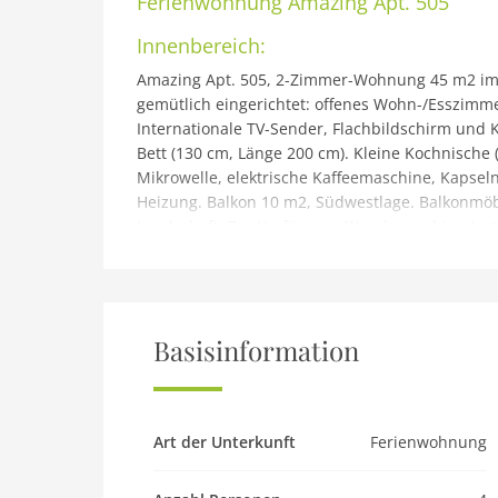
Ferienwohnung
Amazing Apt. 505
Innenbereich:
Amazing Apt. 505, 2-Zimmer-Wohnung 45 m2 im 
gemütlich eingerichtet: offenes Wohn-/Esszimme
Internationale TV-Sender, Flachbildschirm und 
Bett (130 cm, Länge 200 cm). Kleine Kochnische 
Mikrowelle, elektrische Kaffeemaschine, Kapseln
Heizung. Balkon 10 m2, Südwestlage. Balkonmöbe
Landschaft. Zur Verfügung: Waschmaschine (extra
Internet (Wireless LAN, gratis). Parkplatz beim 
00009877
Gebäude und Außenbereich:
Bissone 9 km von Lugano: Schönes, komfortabl
Basisinformation
Bäumen und Wiesen. Am Ortsrand Bissone, ruhige
dennoch ruhig, 20 m vom See. Zur Mitbenutzun
Schwimmbad beheizt (saisonale Verfügbarkeit: 0
Schwimmbadform Dusche/WC im Poolbereich, Ki
Art der Unterkunft
Ferienwohnung
Fahrstuhl, Zentralheizung, Waschmaschine (extra
zum Haus. Parkplatz beim Haus. Bushaltestelle 