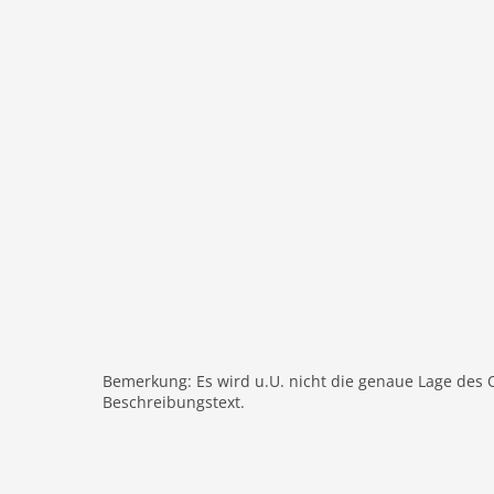
Pool
Ausstattung Küche
Mikrowelle
Innenbereich
Klimaanlage
Wäschetrockner
Waschmaschine
Heizung
Internet
Nichtraucher
Fernseher
W-LAN
Bemerkung: Es wird u.U. nicht die genaue Lage des 
Außenbereich
Beschreibungstext.
Gartenbereich
Aufzug