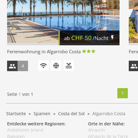
CHF
50
ab
/Nacht
Ferienwohnung in Algarrobo Costa
Feri
4
1
Seite
1
von
1
Startseite
Spanien
Costa del Sol
Algarrobo Costa
Entdecke weitere Regionen:
Orte in der Nähe:
Andalusien Inland
Alcaucín
Balearen
Alhaurín de la Torre