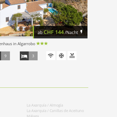
CHF
144
ab
/Nacht
enhaus in Algarrobo
9
3
La Axarquía / Almogía
La Axarquía / Canillas de Aceituno
Málaga