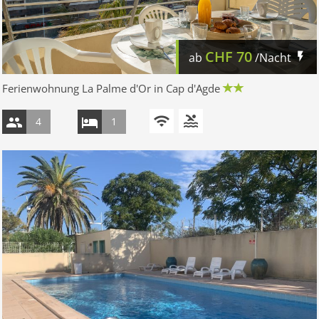
CHF
70
ab
/Nacht
Ferienwohnung La Palme d'Or in Cap d'Agde
4
1