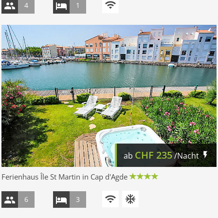
4
1
CHF
235
ab
/Nacht
Ferienhaus Île St Martin in Cap d'Agde
6
3