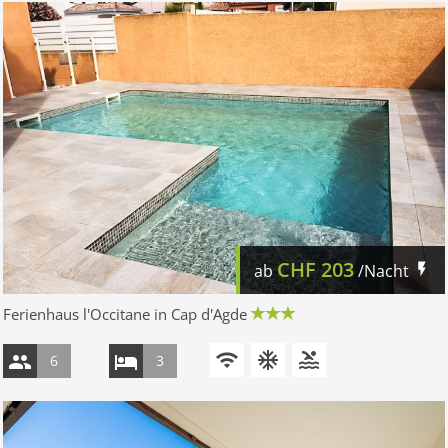
CHF
203
ab
/Nacht
Ferienhaus l'Occitane in Cap d'Agde
6
3