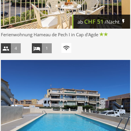
CHF
51
ab
/Nacht
Ferienwohnung Hameau de Pech I in Cap d'Agde
4
1