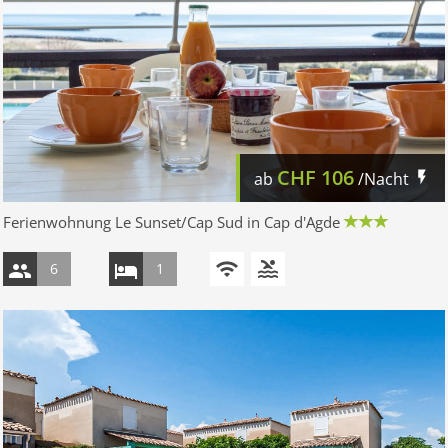
CHF
106
ab
/Nacht
Ferienwohnung Le Sunset/Cap Sud in Cap d'Agde
6
1