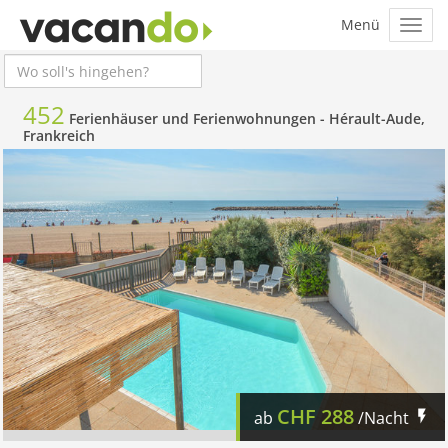
452
Ferienhäuser und Ferienwohnungen -
Hérault-Aude,
Frankreich
CHF
288
ab
/Nacht