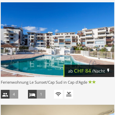
CHF
84
ab
/Nacht
Ferienwohnung Le Sunset/Cap Sud in Cap d'Agde
4
1