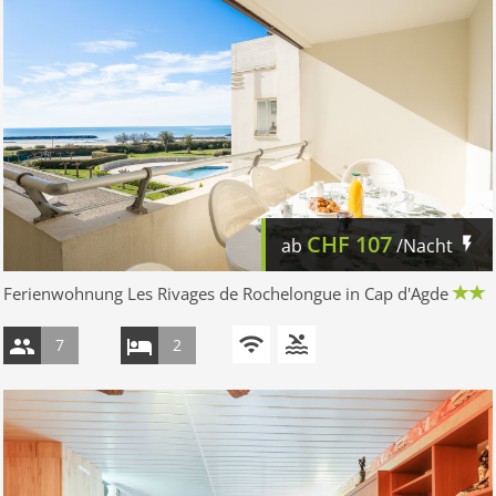
CHF
107
ab
/Nacht
Ferienwohnung Les Rivages de Rochelongue in Cap d'Agde
7
2