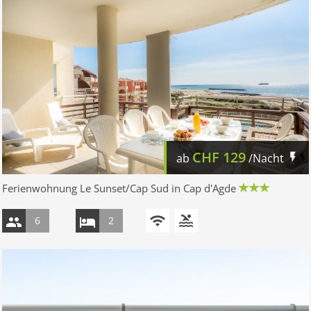
CHF
129
ab
/Nacht
Ferienwohnung Le Sunset/Cap Sud in Cap d'Agde
6
2