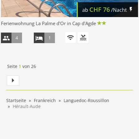
CHF
76
ab
/Nacht
Ferienwohnung La Palme d'Or in Cap d'Agde
4
1
Seite
1
von
26
Startseite
Frankreich
Languedoc-Roussillon
Hérault-Aude