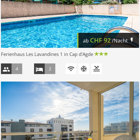
CHF
92
ab
/Nacht
Ferienhaus Les Lavandines 1 in Cap d'Agde
4
2