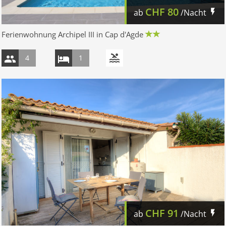
CHF
80
ab
/Nacht
Ferienwohnung Archipel III in Cap d'Agde
4
1
CHF
91
ab
/Nacht