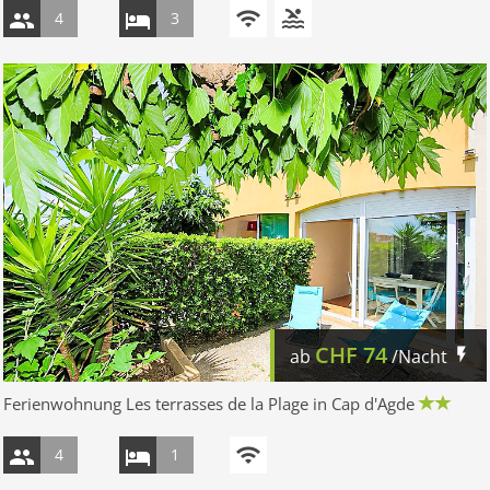
4
3
CHF
74
ab
/Nacht
Ferienwohnung Les terrasses de la Plage in Cap d'Agde
4
1