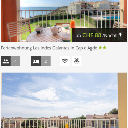
CHF
88
ab
/Nacht
Ferienwohnung Les Indes Galantes in Cap d'Agde
4
2