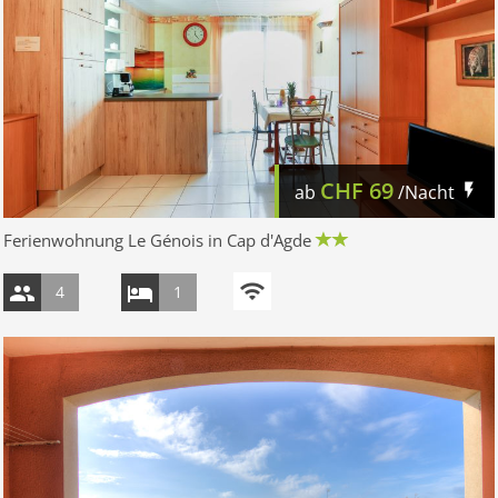
CHF
69
ab
/Nacht
Ferienwohnung Le Génois in Cap d'Agde
4
1