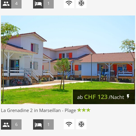
4
1
CHF
123
ab
/Nacht
La Grenadine 2 in Marseillan - Plage
6
1