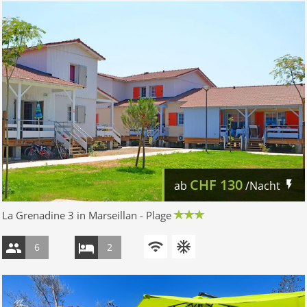
CHF
130
ab
/Nacht
La Grenadine 3 in Marseillan - Plage
6
2