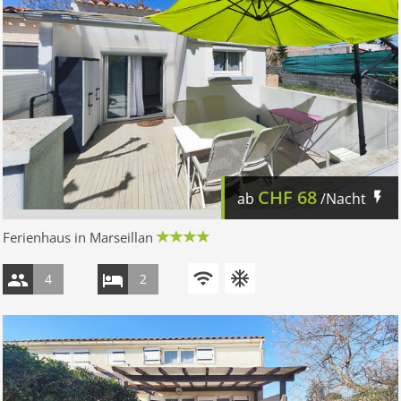
CHF
68
ab
/Nacht
Ferienhaus in Marseillan
4
2