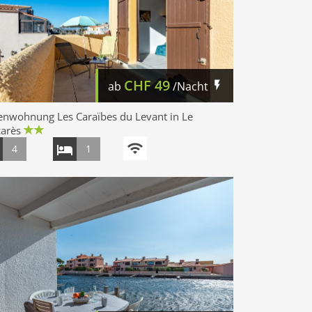
CHF
49
ab
/Nacht
enwohnung Les Caraïbes du Levant in Le
carès
4
1