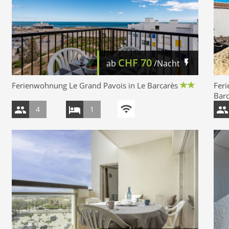
CHF
70
ab
/Nacht
Ferienwohnung Le Grand Pavois in Le Barcarès
Feri
Bar
4
1