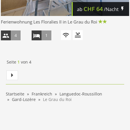
CHF
64
ab
/Nacht
Ferienwohnung Les Floralies II in Le Grau du Roi
4
1
Seite
1
von
4
Startseite
Frankreich
Languedoc-Roussillon
Gard-Lozère
Le Grau du Roi