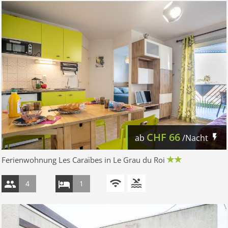
CHF
66
ab
/Nacht
Ferienwohnung Les Caraïbes in Le Grau du Roi
4
1