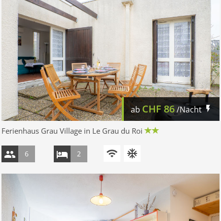
CHF
86
ab
/Nacht
Ferienhaus Grau Village in Le Grau du Roi
6
2