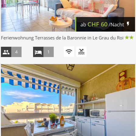
CHF
60
ab
/Nacht
Ferienwohnung Terrasses de la Baronnie in Le Grau du Roi
4
1