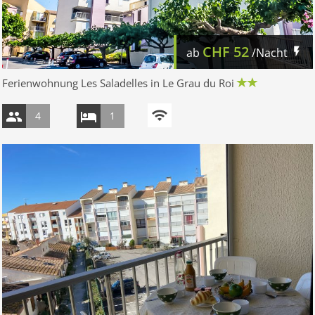
CHF
52
ab
/Nacht
Ferienwohnung Les Saladelles in Le Grau du Roi
4
1