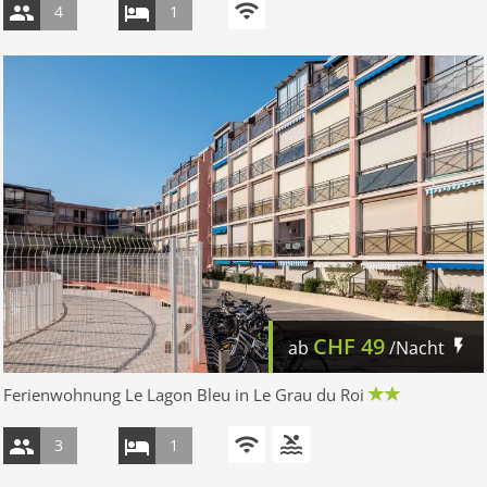
4
1
CHF
49
ab
/Nacht
Ferienwohnung Le Lagon Bleu in Le Grau du Roi
3
1