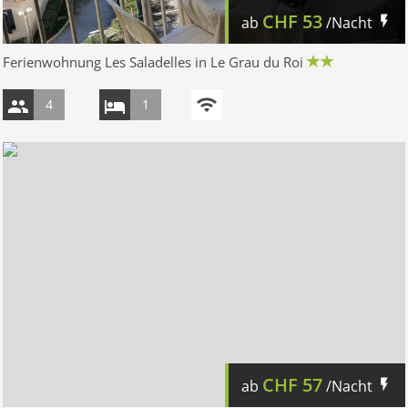
CHF
53
ab
/Nacht
Ferienwohnung Les Saladelles in Le Grau du Roi
4
1
CHF
57
ab
/Nacht