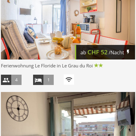
CHF
52
ab
/Nacht
Ferienwohnung Le Floride in Le Grau du Roi
4
1