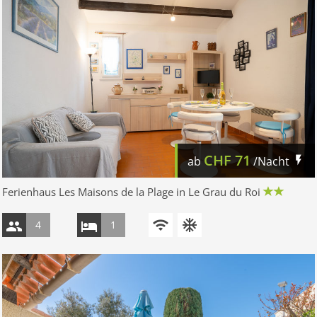
CHF
71
ab
/Nacht
Ferienhaus Les Maisons de la Plage in Le Grau du Roi
4
1