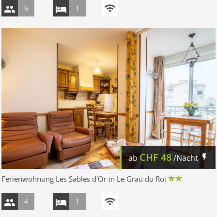
6
1
CHF
48
ab
/Nacht
Ferienwohnung Les Sables d'Or in Le Grau du Roi
4
1