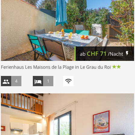
CHF
71
ab
/Nacht
Ferienhaus Les Maisons de la Plage in Le Grau du Roi
4
1