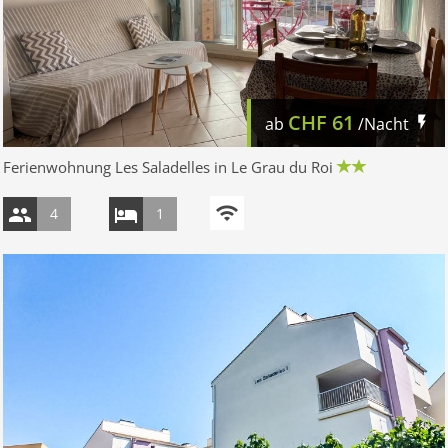
CHF
61
ab
/Nacht
Ferienwohnung Les Saladelles in Le Grau du Roi
4
1