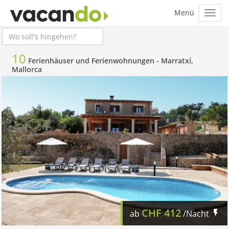
10
Ferienhäuser und Ferienwohnungen -
Marratxí,
Mallorca
CHF
412
ab
/Nacht