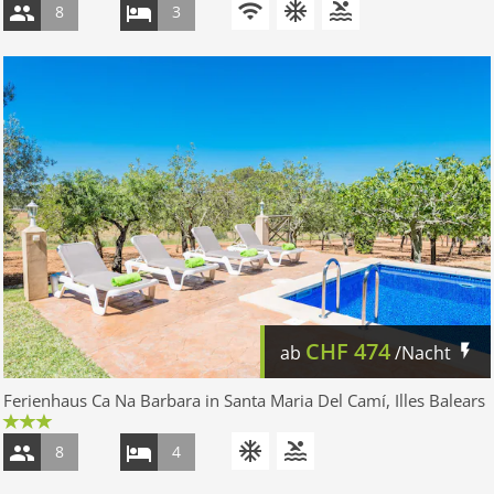
8
3
CHF
474
ab
/Nacht
Ferienhaus Ca Na Barbara in Santa Maria Del Camí, Illes Balears
8
4