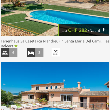
CHF
282
ab
/Nacht
Ferienhaus Sa Caseta (ca N'andreu) in Santa María Del Cami, Illes
Balears
6
3