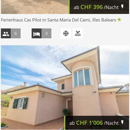
CHF
396
ab
/Nacht
Ferienhaus Cas Pilot in Santa Maria Del Camí, Illes Balears
6
3
CHF
1’006
ab
/Nacht