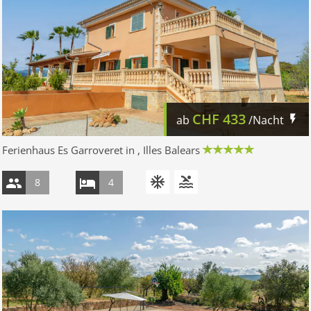
CHF
433
ab
/Nacht
Ferienhaus Es Garroveret in , Illes Balears
8
4