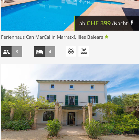
CHF
399
ab
/Nacht
Ferienhaus Can MarÇal in Marratxí, Illes Balears
8
4