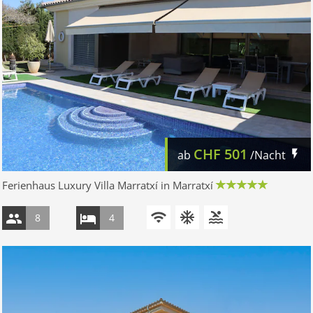
CHF
501
ab
/Nacht
Ferienhaus Luxury Villa Marratxí in Marratxí
8
4