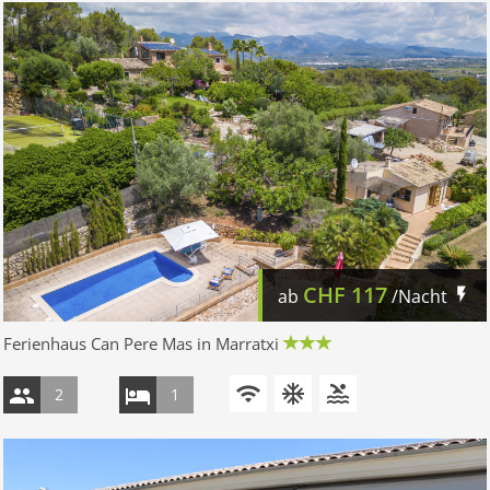
CHF
117
ab
/Nacht
Ferienhaus Can Pere Mas in Marratxi
2
1