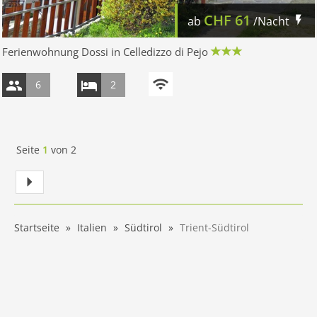
CHF
61
ab
/Nacht
Ferienwohnung Dossi in Celledizzo di Pejo
6
2
Seite
1
von
2
Startseite
Italien
Südtirol
Trient-Südtirol