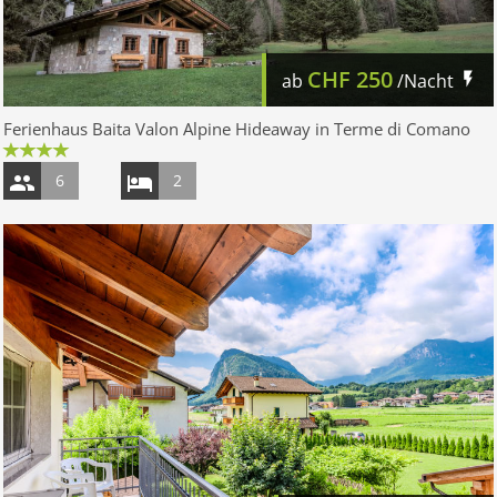
CHF
250
ab
/Nacht
Ferienhaus Baita Valon Alpine Hideaway in Terme di Comano
6
2