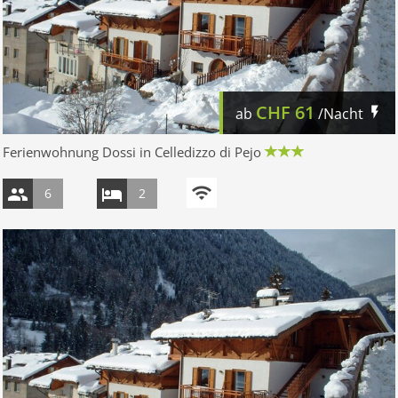
CHF
61
ab
/Nacht
Ferienwohnung Dossi in Celledizzo di Pejo
6
2