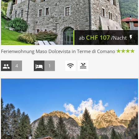
CHF
107
ab
/Nacht
Ferienwohnung Maso Dolcevista in Terme di Comano
4
1