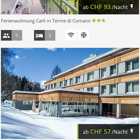
CHF
93
ab
/Nacht
Ferienwohnung Carli in Terme di Comano
5
2
CHF
57
ab
/Nacht