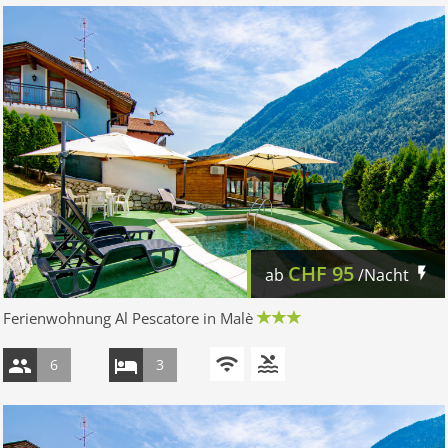
CHF
95
ab
/Nacht
Ferienwohnung Al Pescatore in Malè
6
3