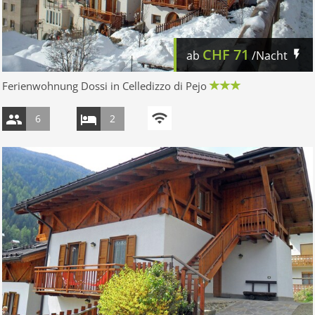
CHF
71
ab
/Nacht
Ferienwohnung Dossi in Celledizzo di Pejo
6
2