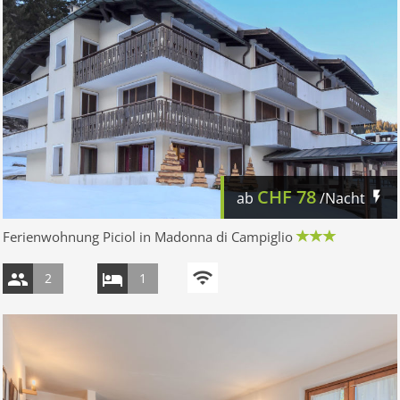
CHF
78
ab
/Nacht
Ferienwohnung Piciol in Madonna di Campiglio
2
1