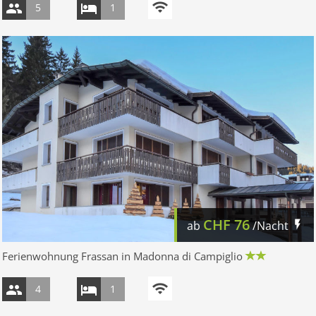
5
1
CHF
76
ab
/Nacht
Ferienwohnung Frassan in Madonna di Campiglio
4
1