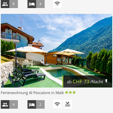
8
4
CHF
73
ab
/Nacht
Ferienwohnung Al Pescatore in Malè
4
2