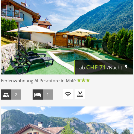
CHF
71
ab
/Nacht
Ferienwohnung Al Pescatore in Malè
2
1