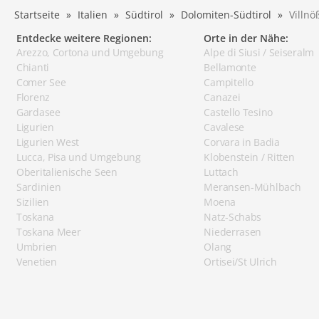
Startseite
Italien
Südtirol
Dolomiten-Südtirol
Villnö
Entdecke weitere Regionen:
Orte in der Nähe:
Arezzo, Cortona und Umgebung
Alpe di Siusi / Seiseralm
Chianti
Bellamonte
Comer See
Campitello
Florenz
Canazei
Gardasee
Castello Tesino
Ligurien
Cavalese
Ligurien West
Corvara in Badia
Lucca, Pisa und Umgebung
Klobenstein / Ritten
Oberitalienische Seen
Luttach
Sardinien
Meransen-Mühlbach
Sizilien
Moena
Toskana
Natz-Schabs
Toskana Meer
Niederrasen
Umbrien
Olang
Venetien
Ortisei/St Ulrich