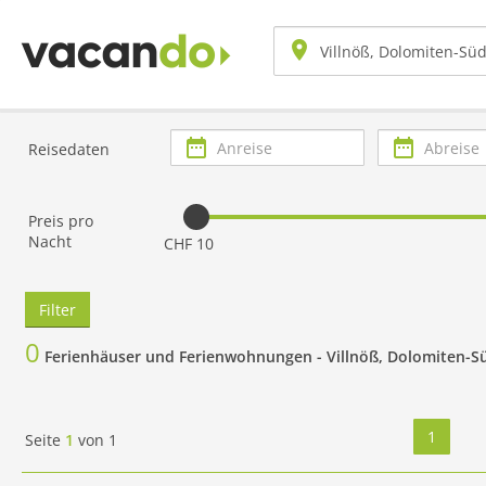
Anreise
Abreise
Reisedaten
Preis pro
Nacht
CHF 10
Filter
0
Ferienhäuser und Ferienwohnungen -
Villnöß, Dolomiten-Sü
1
Seite
1
von
1