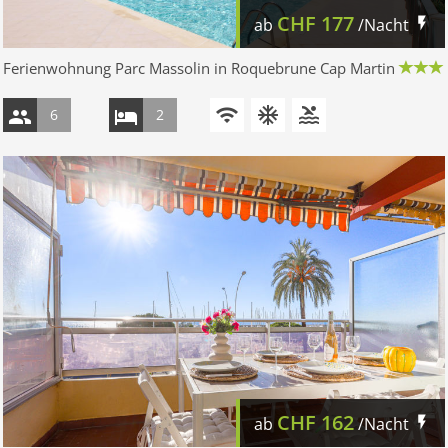
CHF
177
ab
/Nacht
Ferienwohnung Parc Massolin in Roquebrune Cap Martin
6
2
CHF
162
ab
/Nacht