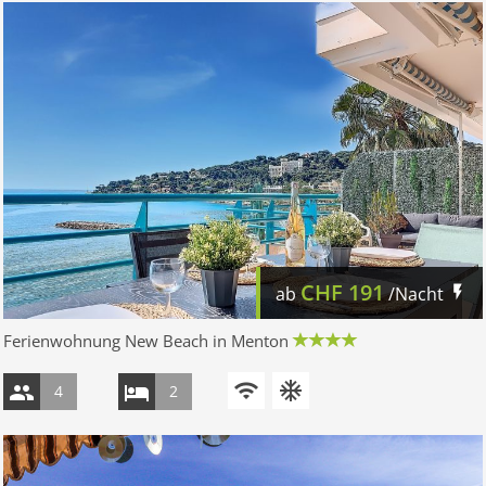
CHF
191
ab
/Nacht
Ferienwohnung New Beach in Menton
4
2