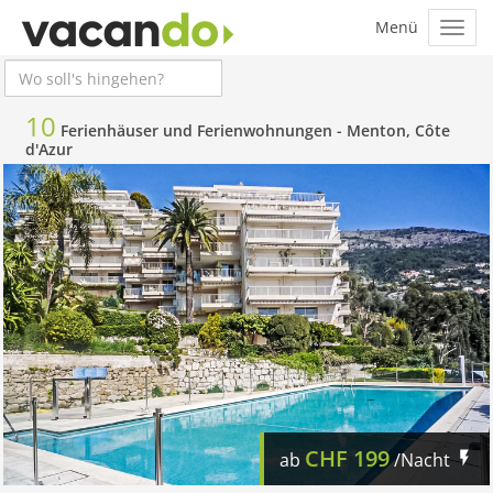
10
Ferienhäuser und Ferienwohnungen -
Menton, Côte
d'Azur
CHF
199
ab
/Nacht