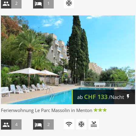
2
1
CHF
133
ab
/Nacht
Ferienwohnung Le Parc Massolin in Menton
4
2