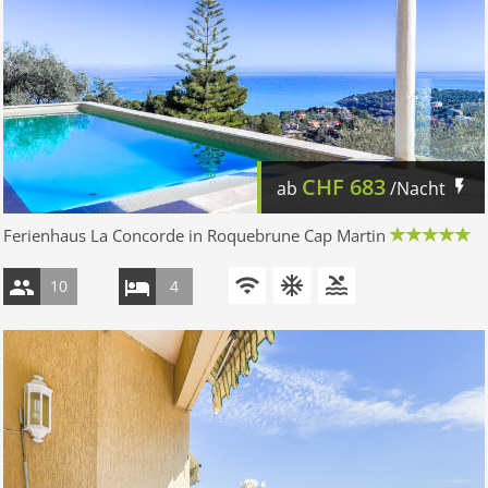
CHF
683
ab
/Nacht
Ferienhaus La Concorde in Roquebrune Cap Martin
10
4