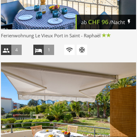
CHF
96
ab
/Nacht
Ferienwohnung Le Vieux Port in Saint - Raphaël
4
1