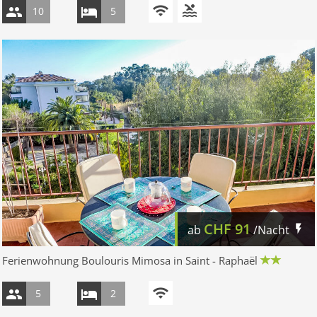
10
5
CHF
91
ab
/Nacht
Ferienwohnung Boulouris Mimosa in Saint - Raphaël
5
2