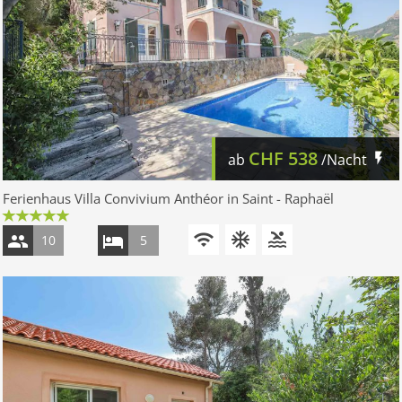
CHF
538
ab
/Nacht
Ferienhaus Villa Convivium Anthéor in Saint - Raphaël
10
5