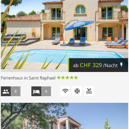
CHF
329
ab
/Nacht
Ferienhaus in Saint Raphael
8
4