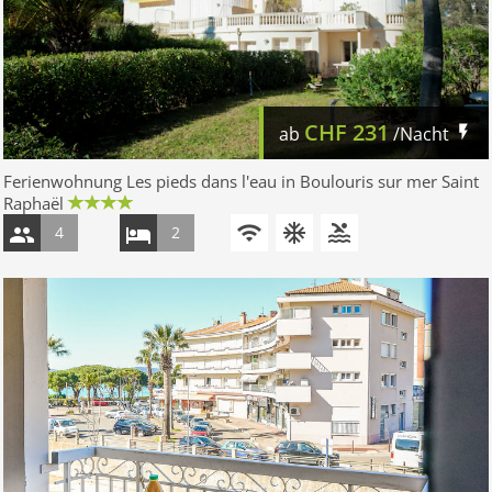
CHF
231
ab
/Nacht
Ferienwohnung Les pieds dans l'eau in Boulouris sur mer Saint
Raphaël
4
2