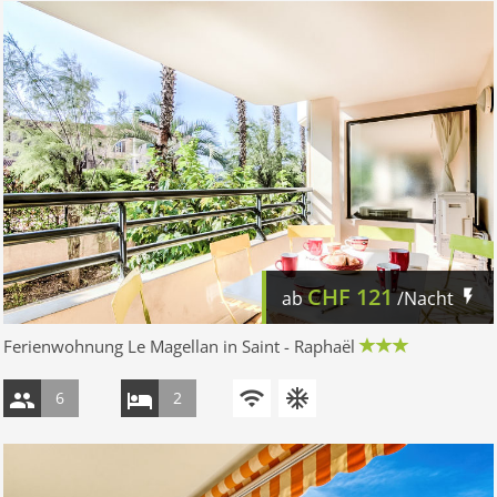
CHF
121
ab
/Nacht
Ferienwohnung Le Magellan in Saint - Raphaël
6
2