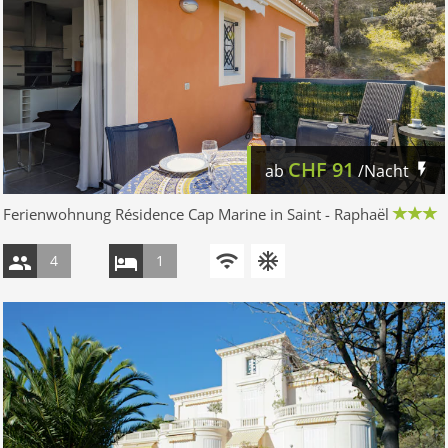
CHF
91
ab
/Nacht
Ferienwohnung Résidence Cap Marine in Saint - Raphaël
4
1