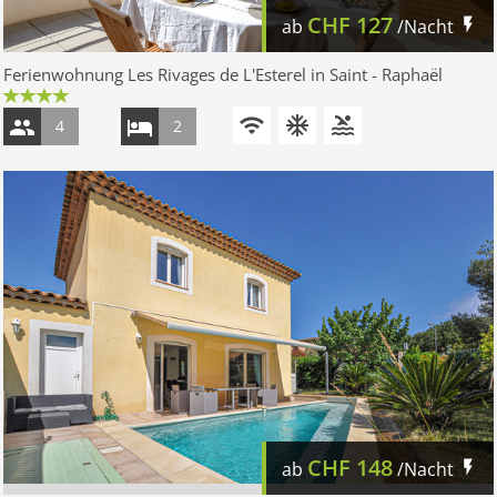
CHF
127
ab
/Nacht
Ferienwohnung Les Rivages de L'Esterel in Saint - Raphaël
4
2
CHF
148
ab
/Nacht