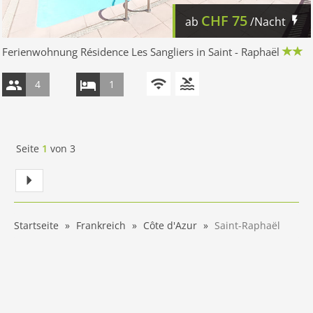
CHF
75
ab
/Nacht
Ferienwohnung Résidence Les Sangliers in Saint - Raphaël
4
1
Seite
1
von
3
Startseite
Frankreich
Côte d'Azur
Saint-Raphaël