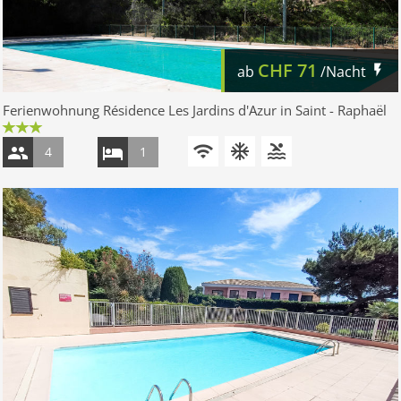
CHF
71
ab
/Nacht
Ferienwohnung Résidence Les Jardins d'Azur in Saint - Raphaël
4
1