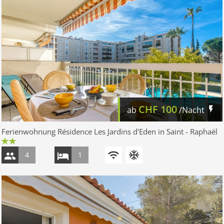
CHF
100
ab
/Nacht
Ferienwohnung Résidence Les Jardins d'Eden in Saint - Raphaël
4
1