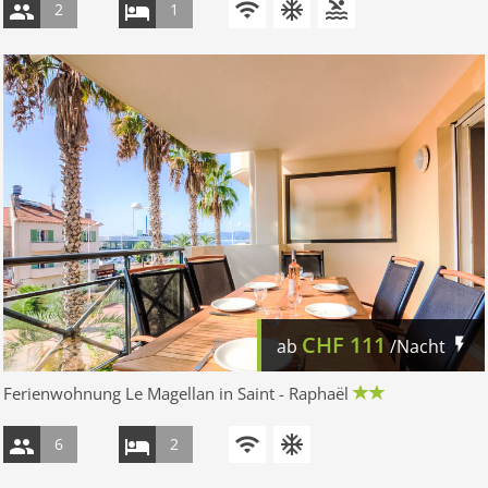
2
1
CHF
111
ab
/Nacht
Ferienwohnung Le Magellan in Saint - Raphaël
6
2