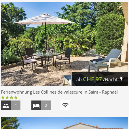
CHF
97
ab
/Nacht
Ferienwohnung Les Collines de valescure in Saint - Raphaël
4
2