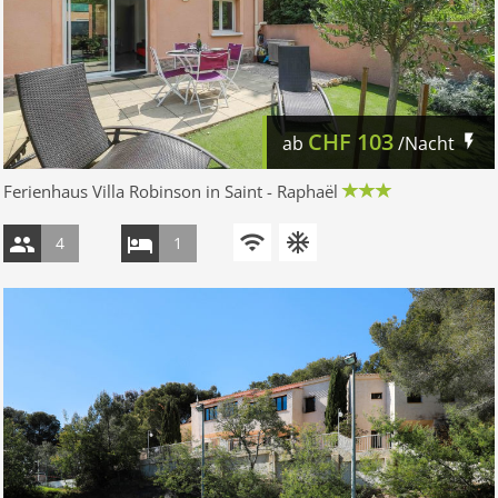
CHF
103
ab
/Nacht
Ferienhaus Villa Robinson in Saint - Raphaël
4
1